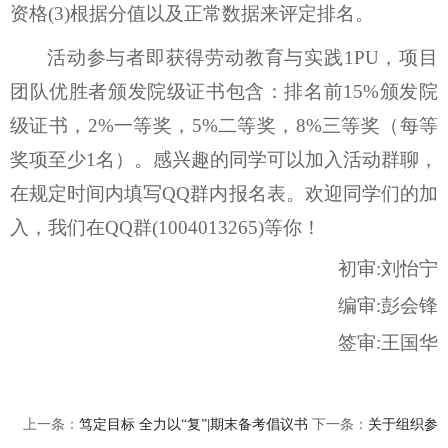
资格
(3)根据分值以及正常数据来评定排名。
活动参与者即获得劳动教育与实践
1PU，项目
团队优胜者颁发
院
级证书包含：排名前
15%颁发院
级证书，2%一等奖，5%二等奖，8%三等奖（每等
奖项至少1名）。感兴趣的同学可以加入活动群聊，
在规定时间内填写QQ群内报名表。
欢迎同学们
的
加
入，我们在
QQ群(1004013265)等你！
初审
:刘怡宁
编审
:彭会锋
签审
:王国华
上一条：
笃定目标 全力以“复”|期末备考倡议书
下一条：
关于组织参