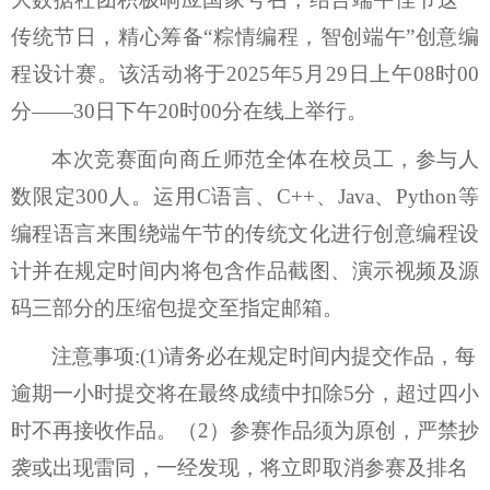
传统节日，精心筹备
“粽情编程，智创端午”创意编
程设计赛。
该活动将于
2025年5月29日上午08时00
分——30日下午20时00分
在
线上
举行。
本次竞赛面向商丘师范全体在校员工，参与人
数限定
30
0人
。
运用
C语言、C++、Java、Python等
编程语言来围绕端午节的传统文化进行创意编程设
计
并
在规定时间内将包含作品截图、演示视频及源
码三部分的压缩包提交至指定邮箱。
注意事项
:(1)
请
务必在规定时间内提交作品，每
逾期一小时提交将在最终成绩中扣除
5分，超过四小
时不再接收作品。（
2）参赛作品须为原创，严禁抄
袭或出现雷同，一经发现，将立即取消参赛及排名