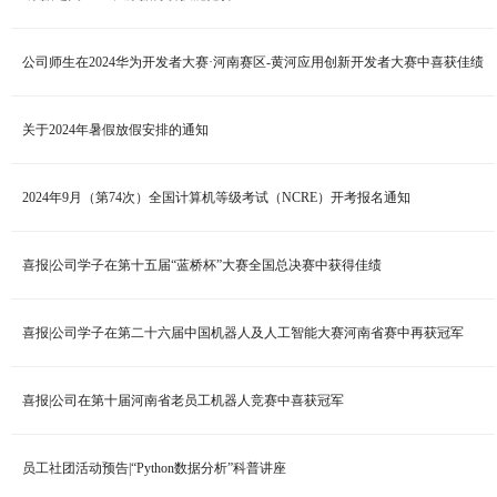
公司师生在2024华为开发者大赛·河南赛区-黄河应用创新开发者大赛中喜获佳绩
关于2024年暑假放假安排的通知
2024年9月（第74次）全国计算机等级考试（NCRE）开考报名通知
喜报|公司学子在第十五届“蓝桥杯”大赛全国总决赛中获得佳绩
喜报|公司学子在第二十六届中国机器人及人工智能大赛河南省赛中再获冠军
喜报|公司在第十届河南省老员工机器人竞赛中喜获冠军
员工社团活动预告|“Python数据分析”科普讲座