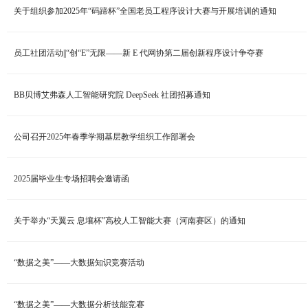
关于组织参加2025年“码蹄杯”全国老员工程序设计大赛与开展培训的通知
员工社团活动||“创“E”无限——新 E 代网协第二届创新程序设计争夺赛
BB贝博艾弗森人工智能研究院 DeepSeek 社团招募通知
公司召开2025年春季学期基层教学组织工作部署会
2025届毕业生专场招聘会邀请函
关于举办“天翼云 息壤杯”高校人工智能大赛（河南赛区）的通知
“数据之美”——大数据知识竞赛活动
“数据之美”——大数据分析技能竞赛